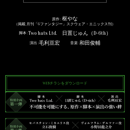
枢やな
原作 :
（掲載 月刊「Gファンタジー」スクウェア・エニックス刊）
Two hats Ltd. 日置じゅん（D-6th）
脚本 :
毛利亘宏
和田俊輔
演出 :
音楽 :
WEBチラシをダウンロード