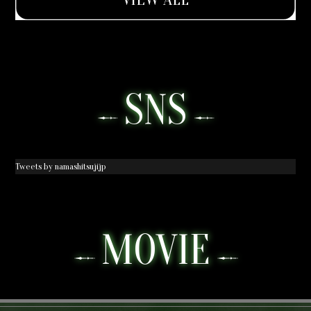
SNS
Tweets by namashitsujijp
MOVIE