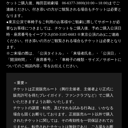
ケットご購入後、梅田芸術劇場 06-6377-3800(10:00～18:00)までご
連絡ください。付き添いの方がご観覧される場合もチケットは必要と
なります。
●東京公演で車椅子をご利用のお客様やご観劇に際してサポートが必
要なお客様につきましては、チケットをご購入後、予めご購入公演日
時・座席番号をイープラス(050-3185-6683 ※東京公演のみ)にご連絡
ください。付き添いの方がご観覧される場合もチケットは必要となり
ます。
※ご来場の際は、「公演タイトル」・「来場者氏名」・「公演日」・
「開演時間」・「座席番号」・「車椅子の種類・サイズ／サポートに
ついてのご相談内容」等をお伝えください。
＜重要＞
チケットは正規販売ルート（興行主催者、主催者より正式に
販売許可を得たプレイガイド、ファンクラブなど）でご購入
いただきますようお願いいたします。
チケットの譲渡・転売、及びそれを試みる行為は、いかなる
場合も固くお断りしております。正規販売ルート以外で購入
されたチケットに関しては、その有効性を一切保証されてお
りません。転売されたチケットは無効であり、ご入場をお断