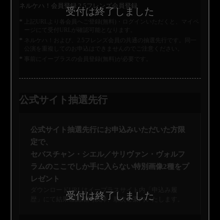
ネルケハ！会員登録
2.5フレンズ会員登録
上記URLより各会員へご登録(無料)・ログインいただくと、マイペ
ージにて受付URLが確認可能となります。
ネルケハ！および、2.5フレンズ会員の共通の抽選先行です。同一
公演を重複してのお申込はできませんのでご注意ください。
事前にイープラスの会員登録(無料)が必要です。
公式サイト抽選先行
公式サイト抽選先行にお申込みいただいた方限
定で、
セバスチャン・シエル／サリヴァン・ヴォルフ
ラムのここでしか手に入らない特別画像2種をプ
レゼント
ダウンロードURLはイープラスサイト内「申込み履
歴」にて結果確認期間以降、順次ご案内いたします。