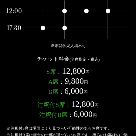
※未就学児入場不可
チケット料金
(全席指定・税込)
12,800
S席
：
円
9,800
A席
：
円
6,000
B席
：
円
12,800
注釈付S席
：
円
6,000
注釈付B席
：
円
※注釈付S席は場面により見づらい可能性のあるお席です。
※注釈付B席は舞台の一部が見づらいお席です。後ろのお客様のご迷