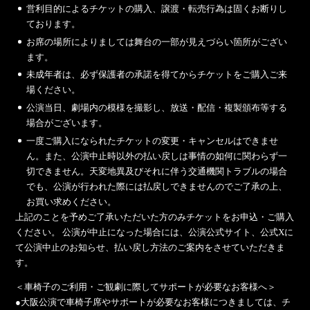
営利目的によるチケットの購入、譲渡・転売行為は固くお断りし
ております。
お席の場所によりましては舞台の一部が見えづらい箇所がござい
ます。
未成年者は、必ず保護者の承諾を得てからチケットをご購入ご来
場ください。
公演当日、劇場内の模様を撮影し、放送・配信・複製頒布等する
場合がございます。
一度ご購入になられたチケットの変更・キャンセルはできませ
ん。また、公演中止時以外の払い戻しは事情の如何に関わらず一
切できません。天変地異及びそれに伴う交通機関トラブルの場合
でも、公演が行われた際には払戻しできませんのでご了承の上、
お買い求めください。
上記のことを予めご了承いただいた方のみチケットをお申込・ご購入
ください。 公演が中止になった場合には、公演公式サイト、公式Xに
て公演中止のお知らせ、払い戻し方法のご案内をさせていただきま
す。
＜車椅子のご利用・ご観劇に際してサポートが必要なお客様へ＞
●大阪公演で車椅子席やサポートが必要なお客様につきましては、チ