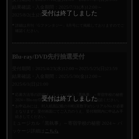
結果確認・入金期間：2025/7/31(木)12:00～
2025/8/2(土)21:00
詳細は月刊「Gファンタジー」8月号にて掲載しておりますのでご
確認ください。
Blu-ray/DVD先行抽選受付
受付期間：2025/4/23(水)12:00～2025/5/25(日)23:59
結果確認・入金期間：2025/5/30(金)12:00～
2025/6/1(日)21:00
応募方法等の詳細は、ミュージカル「黒執事」～寄宿学校の秘密
2024～Blu-ray/DVDに封入されているご案内をご確認ください。
お申込みには、封入紙面記載の10桁(英数字)のシリアルNo.が必要
となります。受付画面にてご入力のうえ、受付期間内に申込み手
続きしてください。
ミュージカル「黒執事」～寄宿学校の秘密 2024～ パ
ッケージ詳細は
こちら